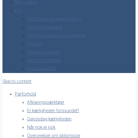
Bliv medlem
Info
Derfor skal du være medlem
Det siger kunderne
Det siger kunderne om e-bøger
Kontakt
Omtale i pressen
Skilsmisseartikler
Privatlivspolitik
Skip to content
Parforhold
Afklaringsværktøjer
Er kærligheden forsvundet?
Genopdag kærligheden
Når nok er nok
Overvejelser om skilsmisse