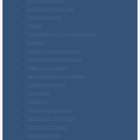
Drop skænderierne
Du får ret og jeg får fred
For børn og unge
Forladt
Forudsætninger for god skilsmisse
Forældre
Følelser og skilsmissesorg
Gratis e-bog om skilsmisse
Hjælp jeg skal skilles
Læs dette inden advokathjælp
Offentlige instanser
Omgivelser
Pårørende
Respekt og skilsmisse
Skilsmisse – Trin for trin
Skilsmisse i praksis
Skilsmisse regler