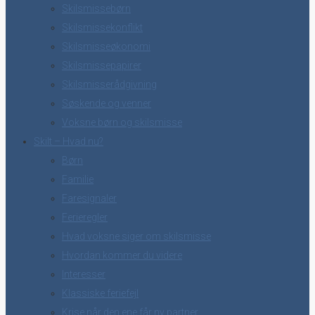
Skilsmissebørn
Skilsmissekonflikt
Skilsmisseøkonomi
Skilsmissepapirer
Skilsmisserådgivning
Søskende og venner
Voksne børn og skilsmisse
Skilt – Hvad nu?
Børn
Familie
Faresignaler
Ferieregler
Hvad voksne siger om skilsmisse
Hvordan kommer du videre
Interesser
Klassiske feriefejl
Krise når den ene får ny partner