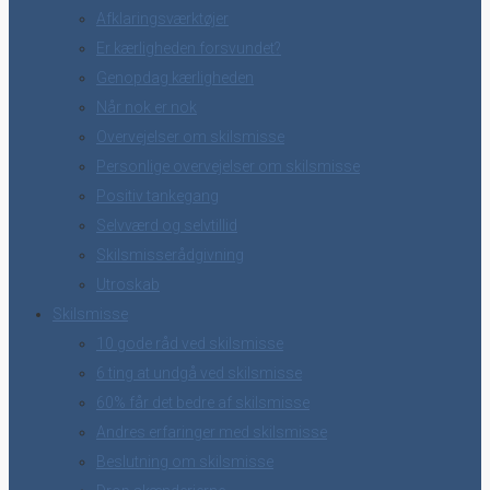
Afklaringsværktøjer
Er kærligheden forsvundet?
Genopdag kærligheden
Når nok er nok
Overvejelser om skilsmisse
Personlige overvejelser om skilsmisse
Positiv tankegang
Selvværd og selvtillid
Skilsmisserådgivning
Utroskab
Skilsmisse
10 gode råd ved skilsmisse
6 ting at undgå ved skilsmisse
60% får det bedre af skilsmisse
Andres erfaringer med skilsmisse
Beslutning om skilsmisse