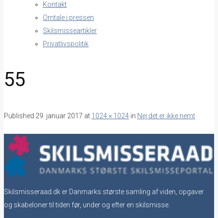
Kontakt
Omtale i pressen
Skilsmisseartikler
Privatlivspolitik
55
Published
29. januar 2017
at
1024 × 1024
in
Nej det er ikke nemt
Skilsmisseraad.dk er Danmarks største samling af viden, opgaver
og skabeloner til tiden før, under og efter en skilsmisse.