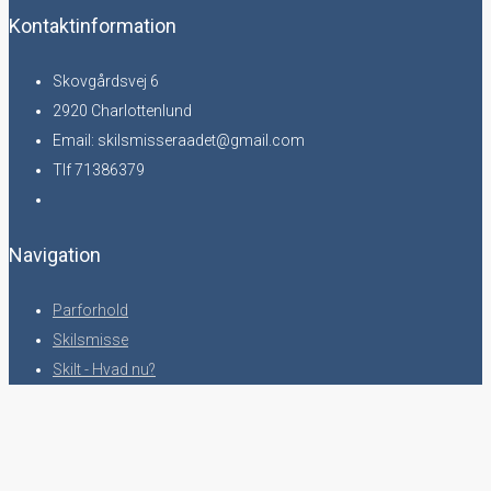
Kontaktinformation
Skovgårdsvej 6
2920 Charlottenlund
Email: skilsmisseraadet@gmail.com
Tlf 71386379
Navigation
Parforhold
Skilsmisse
Skilt - Hvad nu?
Skabeloner
Presseomtale
Kunderne siger