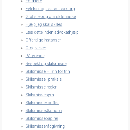
Forældre
Følelser og skilsmissesorg
Gratis e-bog om skilsmisse
Hjælp jeg skal skilles
Læs dette inden advokathjælp
Offentlige instanser
Omgivelser
Pårørende
Respekt og skilsmisse
Skilsmisse – Trin for trin
Skilsmisse i praksis
Skilsmisse regler
Skilsmissebørn
Skilsmissekonflikt
Skilsmisseøkonomi
Skilsmissepapirer
Skilsmisserådgivning