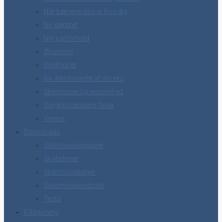
Når børnene ikke er hos dig
Ny identitet
Nyt parforhold
Økonomi
Reaktioner
Riv ikke hovedet af din eks
Skilsmisse og ensomhed
Sorgprocessens faser
Venner
Downloads
Skilsmisseopgaver
Skabeloner
Skilsmissebøger
Skilsmissepodcast
Tests
Rådgivning