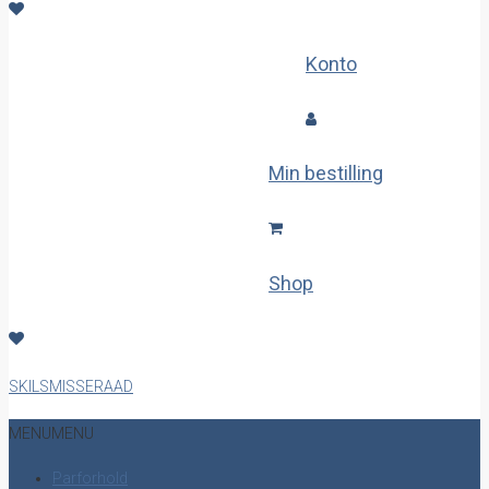
Konto
Min bestilling
Shop
SKILSMISSERAAD
MENU
MENU
Parforhold