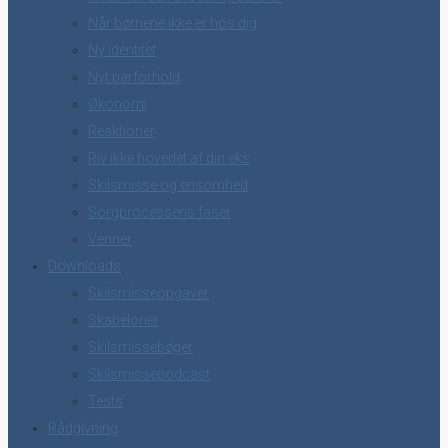
Når børnene ikke er hos dig
Ny identitet
Nyt parforhold
Økonomi
Reaktioner
Riv ikke hovedet af din eks
Skilsmisse og ensomhed
Sorgprocessens faser
Venner
Downloads
Skilsmisseopgaver
Skabeloner
Skilsmissebøger
Skilsmissepodcast
Tests
Rådgivning