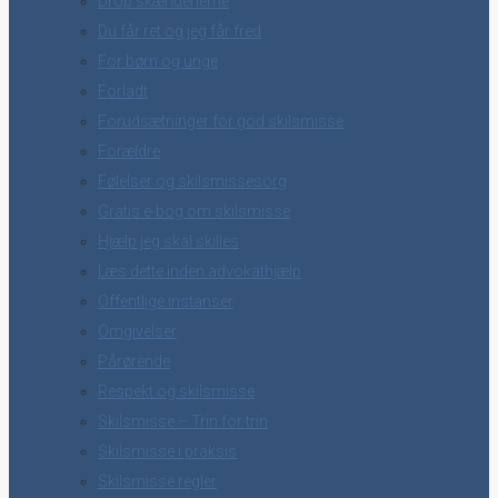
Drop skænderierne
Du får ret og jeg får fred
For børn og unge
Forladt
Forudsætninger for god skilsmisse
Forældre
Følelser og skilsmissesorg
Gratis e-bog om skilsmisse
Hjælp jeg skal skilles
Læs dette inden advokathjælp
Offentlige instanser
Omgivelser
Pårørende
Respekt og skilsmisse
Skilsmisse – Trin for trin
Skilsmisse i praksis
Skilsmisse regler