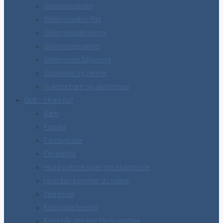
Skilsmissebørn
Skilsmissekonflikt
Skilsmisseøkonomi
Skilsmissepapirer
Skilsmisserådgivning
Søskende og venner
Voksne børn og skilsmisse
Skilt – Hvad nu?
Børn
Familie
Faresignaler
Ferieregler
Hvad voksne siger om skilsmisse
Hvordan kommer du videre
Interesser
Klassiske feriefejl
Krise når den ene får ny partner