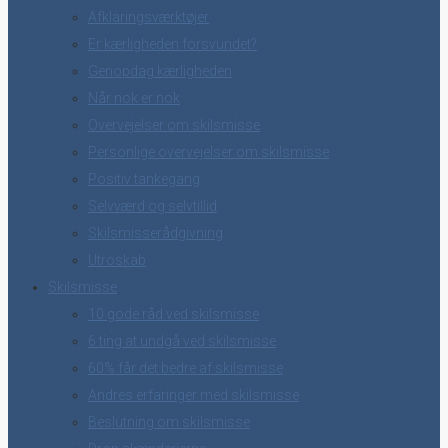
Afklaringsværktøjer
Er kærligheden forsvundet?
Genopdag kærligheden
Når nok er nok
Overvejelser om skilsmisse
Personlige overvejelser om skilsmisse
Positiv tankegang
Selvværd og selvtillid
Skilsmisserådgivning
Utroskab
Skilsmisse
10 gode råd ved skilsmisse
6 ting at undgå ved skilsmisse
60% får det bedre af skilsmisse
Andres erfaringer med skilsmisse
Beslutning om skilsmisse