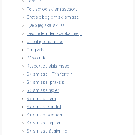
Forældre
Følelser og skilsmissesorg
Gratis e-bog om skilsmisse
Hjælp jeg skal skilles
Læs dette inden advokathjælp
Offentlige instanser
Omgivelser
Pårørende
Respekt og skilsmisse
Skilsmisse – Trin for trin
Skilsmisse i praksis
Skilsmisse regler
Skilsmissebørn
Skilsmissekonflikt
Skilsmisseøkonomi
Skilsmissepapirer
Skilsmisserådgivning