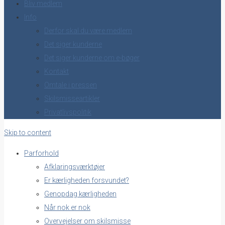
Bliv medlem
Info
Derfor skal du være medlem
Det siger kunderne
Det siger kunderne om e-bøger
Kontakt
Omtale i pressen
Skilsmisseartikler
Privatlivspolitik
Skip to content
Parforhold
Afklaringsværktøjer
Er kærligheden forsvundet?
Genopdag kærligheden
Når nok er nok
Overvejelser om skilsmisse