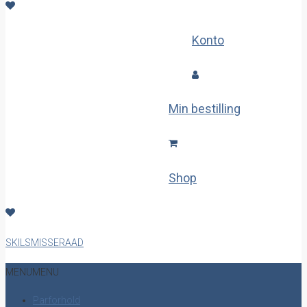
Konto
Min bestilling
Shop
SKILSMISSERAAD
MENU
MENU
Parforhold