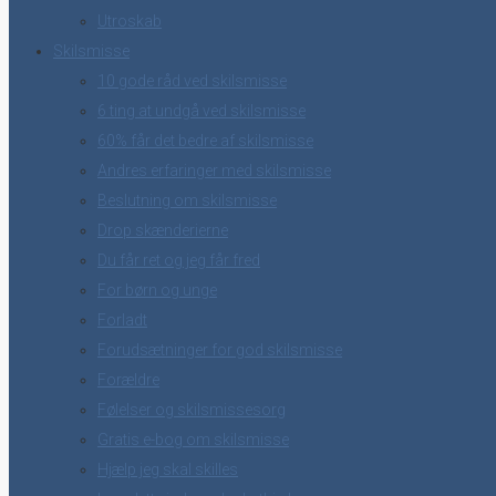
Utroskab
Skilsmisse
10 gode råd ved skilsmisse
6 ting at undgå ved skilsmisse
60% får det bedre af skilsmisse
Andres erfaringer med skilsmisse
Beslutning om skilsmisse
Drop skænderierne
Du får ret og jeg får fred
For børn og unge
Forladt
Forudsætninger for god skilsmisse
Forældre
Følelser og skilsmissesorg
Gratis e-bog om skilsmisse
Hjælp jeg skal skilles