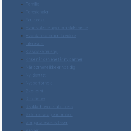
Familie
Faresignaler
Ferieregler
Hvad voksne siger om skilsmisse
Hvordan kommer du videre
Interesser
Klassiske feriefejl
Krise når den ene får ny partner
Når børnene ikke er hos dig
Ny identitet
Nyt parforhold
Økonomi
Reaktioner
Riv ikke hovedet af din eks
Skilsmisse og ensomhed
Sorgprocessens faser
Venner