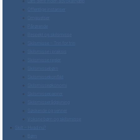
Læs dette inden advokathjælp
Offentlige instanser
Omgivelser
Pårørende
Respekt og skilsmisse
Skilsmisse – Trin for trin
Skilsmisse i praksis
Skilsmisse regler
Skilsmissebørn
Skilsmissekonflikt
Skilsmisseøkonomi
Skilsmissepapirer
Skilsmisserådgivning
Søskende og venner
Voksne børn og skilsmisse
Skilt – Hvad nu?
Børn