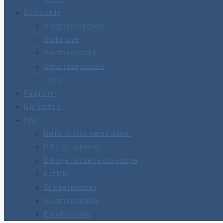
Downloads
Skilsmisseopgaver
Skabeloner
Skilsmissebøger
Skilsmissepodcast
Tests
Rådgivning
Bliv medlem
Info
Derfor skal du være medlem
Det siger kunderne
Det siger kunderne om e-bøger
Kontakt
Omtale i pressen
Skilsmisseartikler
Privatlivspolitik