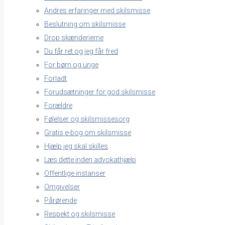
Andres erfaringer med skilsmisse
Beslutning om skilsmisse
Drop skænderierne
Du får ret og jeg får fred
For børn og unge
Forladt
Forudsætninger for god skilsmisse
Forældre
Følelser og skilsmissesorg
Gratis e-bog om skilsmisse
Hjælp jeg skal skilles
Læs dette inden advokathjælp
Offentlige instanser
Omgivelser
Pårørende
Respekt og skilsmisse